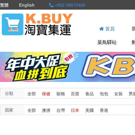
繁體
English
+852-58072400
首頁
菜鳥驛站
分類
全部
保健
寵物
百貨
食品
包包
女裝
男
国家
全部
澳洲
台灣
日本
美國
香港